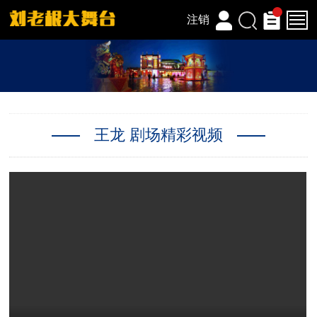
注销
王龙 剧场精彩视频