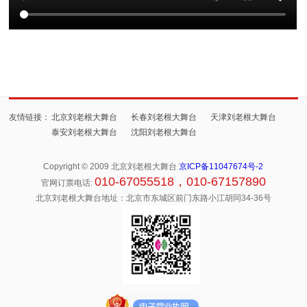
友情链接：
北京刘老根大舞台
长春刘老根大舞台
天津刘老根大舞台
泰安刘老根大舞台
沈阳刘老根大舞台
Copyright © 2009 北京刘老根大舞台
京ICP备11047674号-2
010-67055518，010-67157890
官网订票电话:
北京刘老根大舞台地址：北京市东城区前门东路小江胡同34-36号